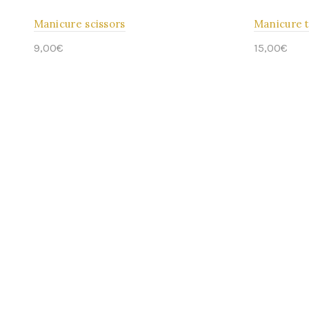
war:
ist:
Manicure scissors
Manicure 
15,00€
12,00€.
9,00
€
15,00
€
In den Warenkorb
In den 