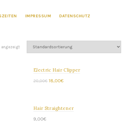
ZEITEN
IMPRESSUM
DATENSCHUTZ
n angezeigt
Electric Hair Clipper
ANGEBOT
Ursprünglicher
Aktueller
18,00
€
20,00
€
Preis
Preis
In den Warenkorb
war:
ist:
Hair Straightener
20,00€
18,00€.
9,00
€
In den Warenkorb