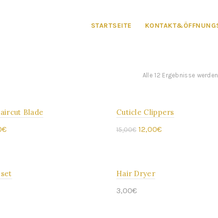
STARTSEITE
KONTAKT&ÖFFNUNGS
Alle 12 Ergebnisse werde
aircut Blade
Cuticle Clippers
ANGEBOT
rünglicher
Aktueller
Ursprünglicher
Aktueller
0
€
12,00
€
15,00
€
Preis
Preis
Preis
Warenkorb
In den Warenkorb
ist:
war:
ist:
 set
Hair Dryer
0€
12,00€.
15,00€
12,00€.
3,00
€
Warenkorb
In den Warenkorb