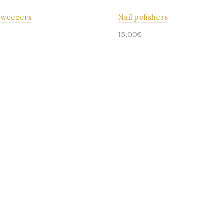
tweezers
Nail polishers
15,00
€
Warenkorb
In den Warenkorb