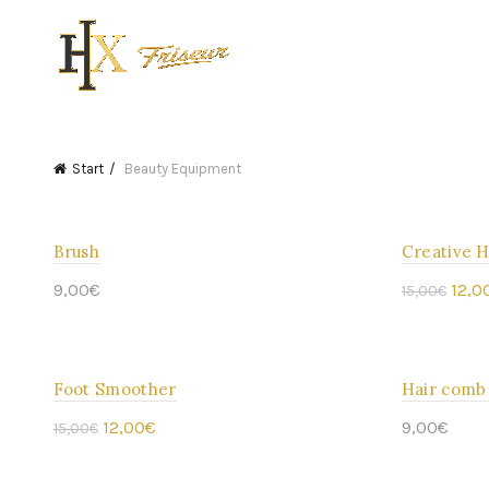
Start
Beauty Equipment
Brush
Creative H
ANGEBOT
Ursp
9,00
€
12,0
15,00
€
Preis
In den Warenkorb
In den 
war:
Foot Smoother
Hair comb
15,0
ANGEBOT
Ursprünglicher
Aktueller
12,00
€
9,00
€
15,00
€
Preis
Preis
In den Warenkorb
In den 